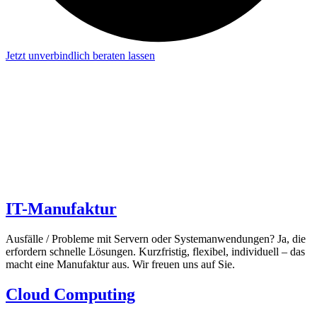
Jetzt unverbindlich beraten lassen
Wir – die IT-Kümmerer.
»Unser Anspruch ist es, dafür zu sorgen, dass bei all unseren
Kunden die erforderlichen Daten im richtigen Moment verfügbar
sind und sie ihrem Kerngeschäft nachgehen können. Das
Versprechen gebe ich Ihnen.«
Martin Osterhof, Gründer und Geschäftsführer der novotec
GmbH
IT-Manufaktur
Ausfälle / Probleme mit Servern oder Systemanwendungen? Ja, die
erfordern schnelle Lösungen. Kurzfristig, flexibel, individuell – das
macht eine Manufaktur aus. Wir freuen uns auf Sie.
Cloud Computing