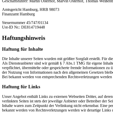
Geschäftsführer: Martin Osterhof, Marvin Osterhof, Thomas Weißen
Amtsgericht Hamburg, HRB 98073
Finanzamt Hamburg
Steuernummer 45/747/01134
Ust-ID Nr.: DE814719448
Haftungshinweis
Haftung für Inhalte
Die Inhalte unserer Seiten wurden mit größter Sorgfalt erstellt. Für 
Als Diensteanbieter sind wir gemäß § 7 Abs.1 TMG für eigene Inhalte
verpflichtet, übermittelte oder gespeicherte fremde Informationen z
der Nutzung von Informationen nach den allgemeinen Gesetzen bleiben
Bei bekannt werden von entsprechenden Rechtsverletzungen werden w
Haftung für Links
Unser Angebot enthält Links zu externen Webseiten Dritter, auf dere
verlinkten Seiten ist stets der jeweilige Anbieter oder Betreiber der
Inhalte waren zum Zeitpunkt der Verlinkung nicht erkennbar. Eine per
bekannt werden von Rechtsverletzungen werden wir derartige Links