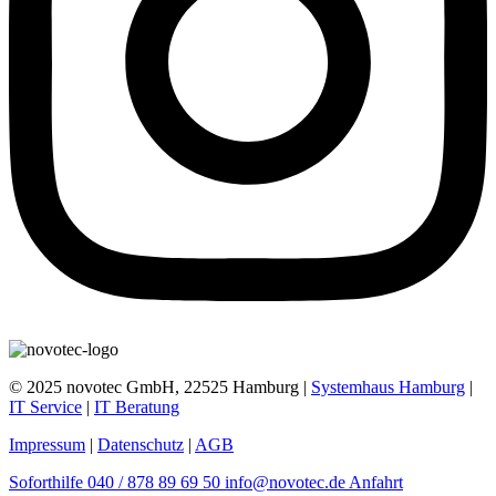
© 2025 novotec GmbH, 22525 Hamburg |
Systemhaus Hamburg
|
IT Service
|
IT Beratung
Impressum
|
Datenschutz
|
AGB
Soforthilfe
040 / 878 89 69 50
info@novotec.de
Anfahrt