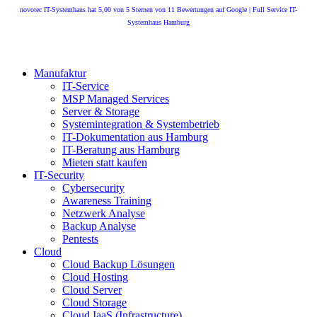
novotec IT-Systemhaus
hat
5,00
von
5
Sternen von
11
Bewertungen auf
Google
|
Full Service IT-
Systemhaus Hamburg
Manufaktur
IT-Service
MSP Managed Services
Server & Storage
Systemintegration & Systembetrieb
IT-Dokumentation aus Hamburg
IT-Beratung aus Hamburg
Mieten statt kaufen
IT-Security
Cybersecurity
Awareness Training
Netzwerk Analyse
Backup Analyse
Pentests
Cloud
Cloud Backup Lösungen
Cloud Hosting
Cloud Server
Cloud Storage
Cloud IaaS (Infrastructure)