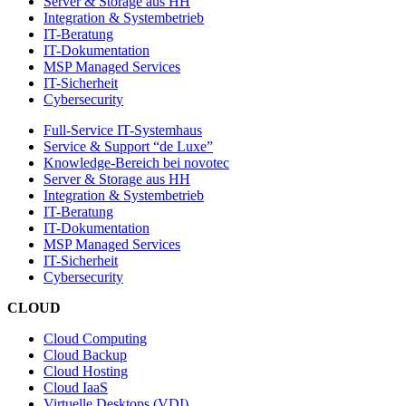
Server & Storage aus HH
Integration & Systembetrieb
IT-Beratung
IT-Dokumentation
MSP Managed Services
IT-Sicherheit
Cybersecurity
Full-Service IT-Systemhaus
Service & Support “de Luxe”
Knowledge-Bereich bei novotec
Server & Storage aus HH
Integration & Systembetrieb
IT-Beratung
IT-Dokumentation
MSP Managed Services
IT-Sicherheit
Cybersecurity
CLOUD
Cloud Computing
Cloud Backup
Cloud Hosting
Cloud IaaS
Virtuelle Desktops (VDI)