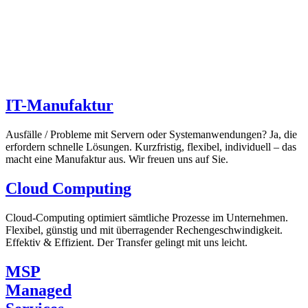
»Unser Anspruch ist es, dafür zu sorgen, dass bei all unseren
Kunden die erforderlichen Daten im richtigen Moment verfügbar
sind und sie ihrem Kerngeschäft nachgehen können. Das
Versprechen gebe ich Ihnen.«
Martin Osterhof, Gründer und Geschäftsführer der novotec
GmbH
IT-Manufaktur
Ausfälle / Probleme mit Servern oder Systemanwendungen? Ja, die
erfordern schnelle Lösungen. Kurzfristig, flexibel, individuell – das
macht eine Manufaktur aus. Wir freuen uns auf Sie.
Cloud Computing
Cloud-Computing optimiert sämtliche Prozesse im Unternehmen.
Flexibel, günstig und mit überragender Rechengeschwindigkeit.
Effektiv & Effizient. Der Transfer gelingt mit uns leicht.
MSP
Managed